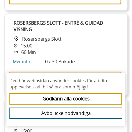
ROSERSBERGS SLOTT - ENTRÉ & GUIDAD
VISNING
Rosersbergs Slott
15:00
60 Min
0 / 30 Bokade
Mer info
Du behöver ett giltigt säsongskort för att
Den här webbsidan använder cookies för att din
reservera.
upplevelse skall bli så bra som möjligt!
Godkänn alla cookies
STRÖMSHOLM PALACE - ADMISSION &
Avböj icke nödvändiga
GUIDED TOUR
Strömsholms Slott
15:00