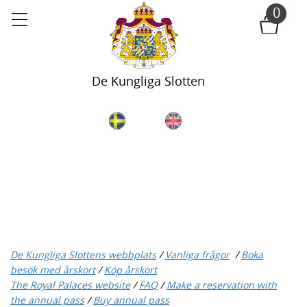
Till
0
huvudinnehållet
De Kungliga Slottens webbplats
/
Vanliga frågor
/
Boka
besök med årskort
/
Köp årskort
The Royal Palaces website
/
FAQ
/
Make a reservation with
the annual pass
/
Buy annual pass